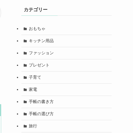
カテゴリー
おもちゃ
キッチン用品
ファッション
プレゼント
子育て
家電
手帳の書き方
手帳の選び方
旅行