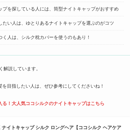
ップを探している人には、筒型ナイトキャップがおすすめ
したい人は、ゆとりあるナイトキャップを選ぶのがコツ
つく人は、シルク枕カバーを使うのもあり！
く解説しています。
髪を目指したい人は、ぜひ参考にしてくださいね！
入る！大人気ココシルクのナイトキャップはこちら
LK ナイトキャップ シルク ロングヘア【ココシルク ヘアケア