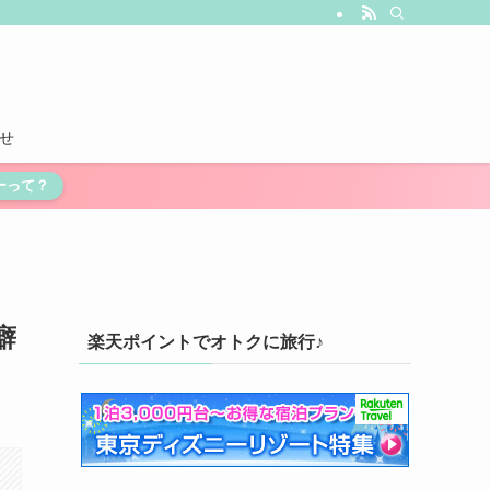
せ
ーって？
癖
楽天ポイントでオトクに旅行♪