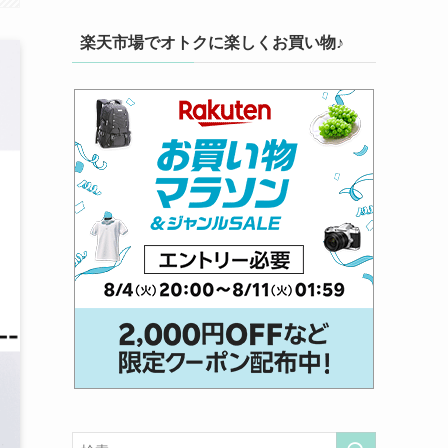
楽天市場でオトクに楽しくお買い物♪