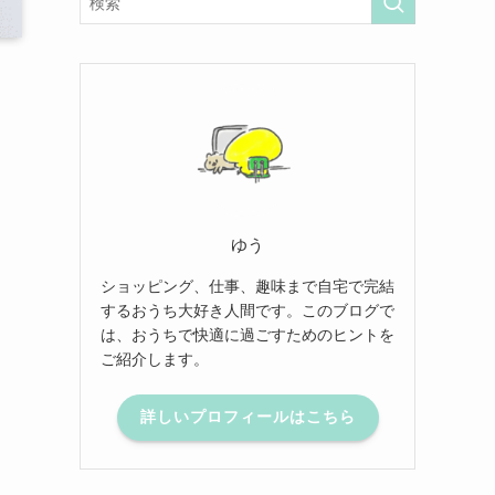
ゆう
ショッピング、仕事、趣味まで自宅で完結
するおうち大好き人間です。このブログで
は、おうちで快適に過ごすためのヒントを
ご紹介します。
詳しいプロフィールはこちら