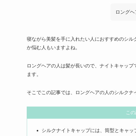
ロングヘ
寝ながら美髪を手に入れたい人におすすめのシル
か悩む人もいますよね。
ロングヘアの人は髪が長いので、ナイトキャップ
ます。
そこでこの記事では、ロングヘアの人のシルクナ
この
シルクナイトキャップには、筒型とキャッ