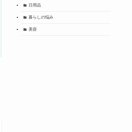
日用品
暮らしの悩み
美容