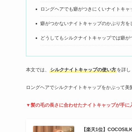
ロングヘアでも癖がつきにくいナイトキャ
癖がつかないナイトキャップのかぶり方を
どうしてもシルクナイトキャップでは癖が
本文では、
シルクナイトキャップの使い方
を詳し
ロングヘアでシルクナイトキャップをかぶって美
▼髪の毛の長さに合わせたナイトキャップが手に
【楽天1位】COCOSI